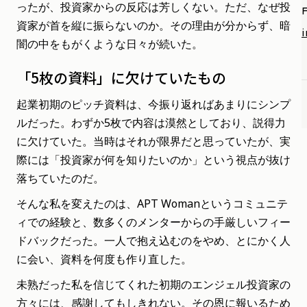
ったが、投資家からの反応は芳しくない。ただ、なぜ投
資家が首を縦に振らないのか。その理由が分からず、暗
闇の中をもがくような日々が続いた。
「5枚の資料」に欠けていたもの
起業初期のピッチ資料は、今振り返ればあまりにシンプ
ルだった。わずか5枚で内容は漠然としており、説得力
に欠けていた。当時はそれが限界だと思っていたが、実
際には「投資家が何を知りたいのか」という視点が抜け
落ちていたのだ。
そんな私を変えたのは、APT Womanというコミュニテ
ィでの経験と、数多くのメンターからの手厳しいフィー
ドバックだった。一人で抱え込むのをやめ、とにかく人
に会い、資料を何度も作り直した。
未熟だった私を信じてくれた初期のエンジェル投資家の
方々には、感謝してもしきれない。その恩に報いるため